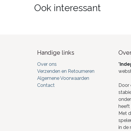
Ook interessant
Handige links
Over
Over ons
"
Inde
Verzenden en Retourneren
webs
Algemene Voorwaarden
Contact
Door 
stabi
onderd
heeft 
Met de
spele
in de