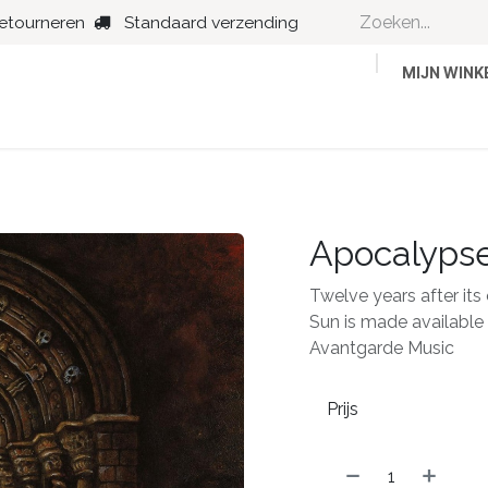
retourneren
Standaard verzending
MIJN WIN
Country
Dance
Folk
Jazz
Apocalyps
Twelve years after its
Sun is made available
Avantgarde Music
Prijs