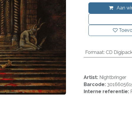
Aan wi
Toevo
Formaat
:
CD Digipac
Artist:
Nightbringer
Barcode:
301660561
Interne referentie: