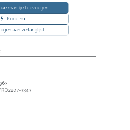
nkelmandje toevoegen
Koop nu
egen aan verlanglijst
k
963
PRO2207-3343