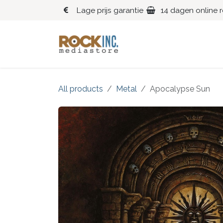
Overslaan naar inhoud
Lage prijs garantie
14 dagen online 
Blues
Klassiek
All products
Metal
Apocalypse Sun