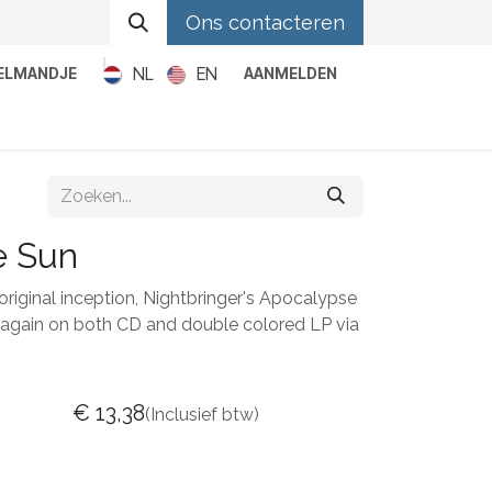
Ons contacteren
NL
EN
KELMANDJE
AANMELDEN
Metal
Pop
Rock
Reggae
e Sun
 original inception, Nightbringer's Apocalypse
 again on both CD and double colored LP via
€
13,38
(Inclusief btw)