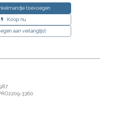
nkelmandje toevoegen
Koop nu
egen aan verlanglijst
987
PRO2209-3360