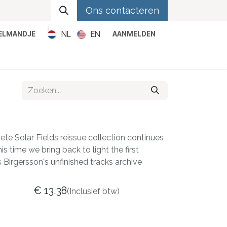
Ons contacteren
NL
EN
KELMANDJE
AANMELDEN
Metal
Pop
Rock
Reggae
te Solar Fields reissue collection continues
his time we bring back to light the first
s Birgersson's unfinished tracks archive
€
13,38
(Inclusief btw)