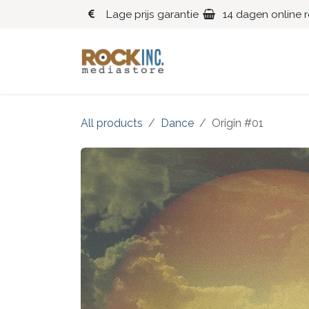
Overslaan naar inhoud
Lage prijs garantie
14 dagen online 
Blues
Klassiek
All products
Dance
Origin #01