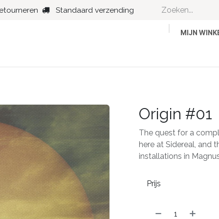
retourneren
Standaard verzending
MIJN WIN
Country
Dance
Folk
Jazz
Origin #01
The quest for a comple
here at Sidereal, and t
installations in Magnu
Prijs