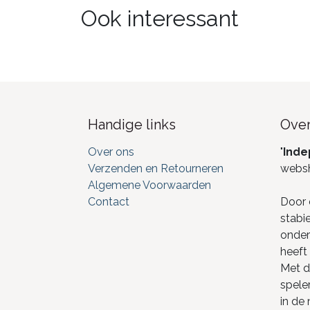
Ook interessant
Handige links
Over
Over ons
"
Inde
Verzenden en Retourneren
webs
Algemene Voorwaarden
Contact
Door 
stabi
onderd
heeft 
Met de
spele
in de