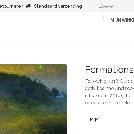
retourneren
Standaard verzending
MIJN WIN
Country
Dance
Folk
Jazz
Formations
Following 2018 Ourdom
activities: the Undisco
released in 2019), the 
of course the re-relea
Prijs