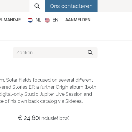
Ons contacteren
NL
EN
KELMANDJE
AANMELDEN
Metal
Pop
Rock
Reggae
, Solar Fields focused on several different
vered Stories EP, a further Origin album (both
digital-only Studio Jupiter Live Session and
se of his own back catalog via Sidereal
€
24,60
(Inclusief btw)