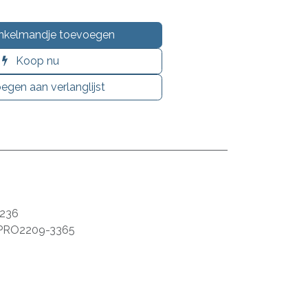
nkelmandje toevoegen
Koop nu
egen aan verlanglijst
236
PRO2209-3365