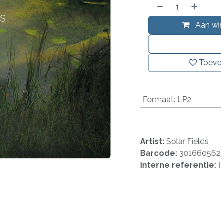
Aan wi
Toevo
Formaat
:
LP2
Artist:
Solar Fields
Barcode:
301660562
Interne referentie: