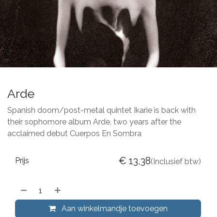
Arde
Spanish doom/post-metal quintet Ikarie is back with
their sophomore album Arde, two years after the
acclaimed debut Cuerpos En Sombra
€
13,38
Prijs
(Inclusief btw)
Aan winkelmandje toevoegen