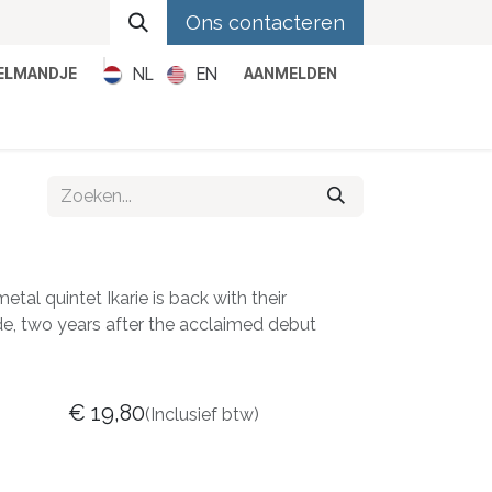
Ons contacteren
NL
EN
KELMANDJE
AANMELDEN
Metal
Pop
Rock
Reggae
al quintet Ikarie is back with their
, two years after the acclaimed debut
€
19,80
(Inclusief btw)