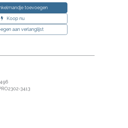
nkelmandje toevoegen
Koop nu
egen aan verlanglijst
2496
PRO2302-3413