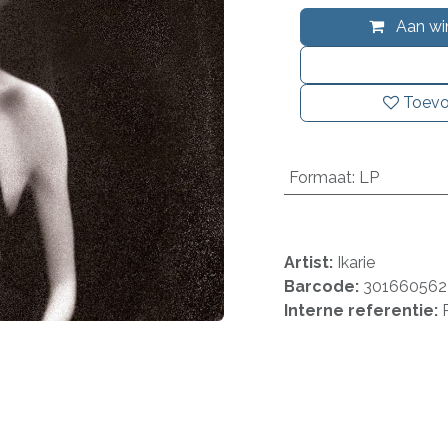
Aan wi
Toevo
Formaat
:
LP
Artist:
Ikarie
Barcode:
30166056
Interne referentie: