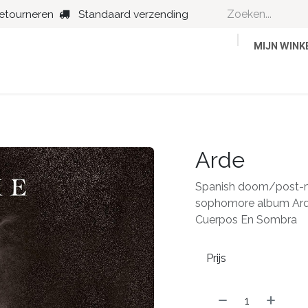
retourneren
Standaard verzending
MIJN WIN
Country
Dance
Folk
Jazz
Arde
Spanish doom/post-met
sophomore album Arde
Cuerpos En Sombra
Prijs