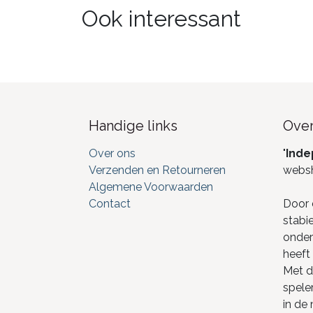
Ook interessant
Handige links
Over
Over ons
"
Inde
Verzenden en Retourneren
webs
Algemene Voorwaarden
Contact
Door 
stabi
onderd
heeft 
Met de
spele
in de