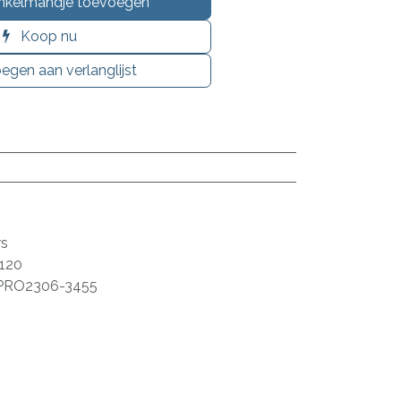
nkelmandje toevoegen
Koop nu
egen aan verlanglijst
rs
120
PRO2306-3455