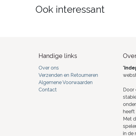
Ook interessant
Handige links
Over
Over ons
"
Inde
Verzenden en Retourneren
webs
Algemene Voorwaarden
Contact
Door 
stabi
onderd
heeft 
Met de
spele
in de