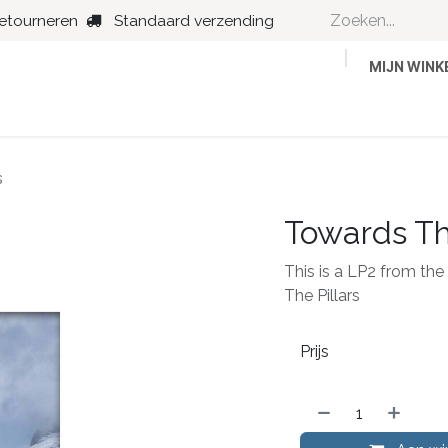
retourneren
Standaard verzending
MIJN WIN
Country
Dance
Folk
Jazz
s
Towards The
This is a LP2 from the 
The Pillars
Prijs