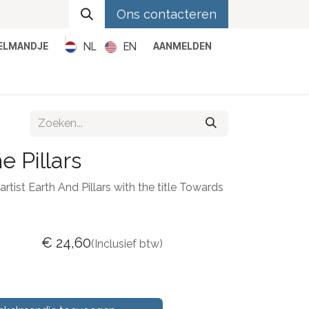
Ons contacteren
NL
EN
KELMANDJE
AANMELDEN
Metal
Pop
Rock
Reggae
 Pillars
artist Earth And Pillars with the title Towards
€
24,60
(Inclusief btw)