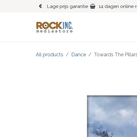
Overslaan naar inhoud
Lage prijs garantie
14 dagen online 
Blues
Klassiek
All products
Dance
Towards The Pillar