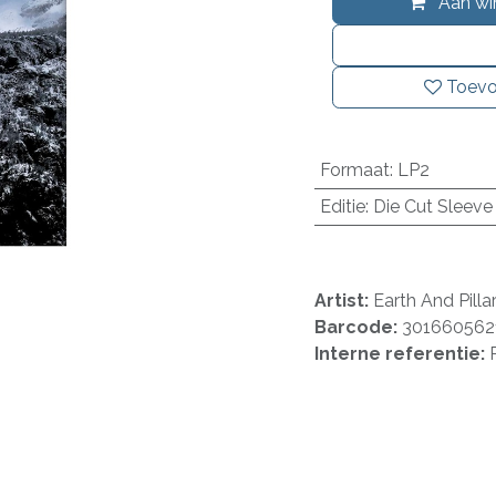
Aan wi
Toevo
Formaat
:
LP2
Editie
:
Die Cut Sleeve
Artist:
Earth And Pilla
Barcode:
301660562
Interne referentie: