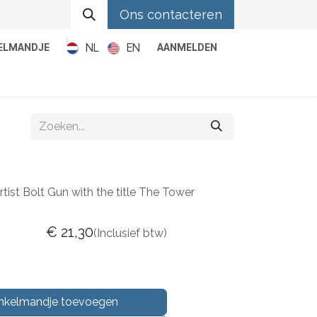
Ons contacteren
NL
EN
KELMANDJE
AANMELDEN
Metal
Pop
Rock
Reggae
rtist Bolt Gun with the title The Tower
€
21,30
(Inclusief btw)
nkelmandje toevoegen