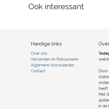
Ook interessant
Handige links
Over
Over ons
"
Inde
Verzenden en Retourneren
webs
Algemene Voorwaarden
Contact
Door 
stabi
onderd
heeft 
Met de
spele
in de