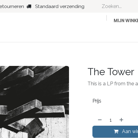
retourneren
Standaard verzending
MIJN WIN
Country
Dance
Folk
Jazz
The Tower
This is a LP from the a
Prijs
Aan wi