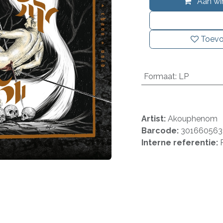
Aan wi
Toevo
Formaat
:
LP
Artist:
Akouphenom
Barcode:
301660563
Interne referentie: