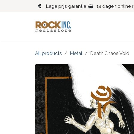
Overslaan naar inhoud
Lage prijs garantie
14 dagen online 
Blues
Klassiek
All products
Metal
Death·Chaos·Void