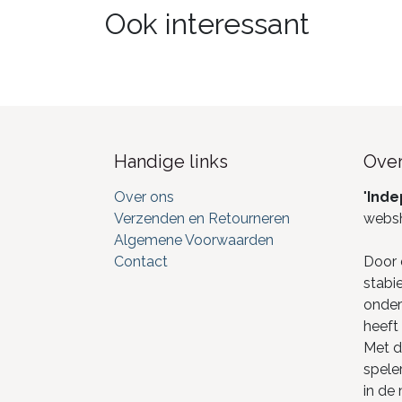
Ook interessant
Handige links
Over
Over ons
"
Inde
Verzenden en Retourneren
webs
Algemene Voorwaarden
Contact
Door 
stabi
onderd
heeft 
Met de
spele
in de