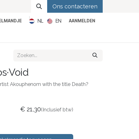
Ons contacteren
NL
EN
KELMANDJE
AANMELDEN
Metal
Pop
Rock
Reggae
s·Void
artist Akouphenom with the title Death?
€
21,30
(Inclusief btw)