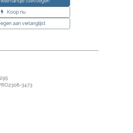
nkelmandje toevoegen
Koop nu
egen aan verlanglijst
295
PRO2308-3473