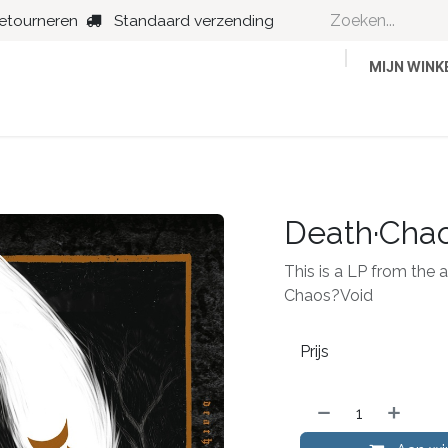
retourneren
Standaard verzending
MIJN WIN
Country
Dance
Folk
Jazz
Death·Chao
This is a LP from the 
Chaos?Void
Prijs