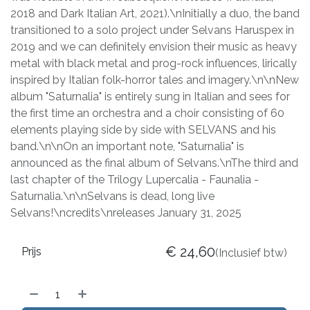
2018 and Dark Italian Art, 2021).\nInitially a duo, the band
transitioned to a solo project under Selvans Haruspex in
2019 and we can definitely envision their music as heavy
metal with black metal and prog-rock influences, lirically
inspired by Italian folk-horror tales and imagery.\n\nNew
album "Saturnalia" is entirely sung in Italian and sees for
the first time an orchestra and a choir consisting of 60
elements playing side by side with SELVANS and his
band.\n\nOn an important note, "Saturnalia" is
announced as the final album of Selvans.\nThe third and
last chapter of the Trilogy Lupercalia - Faunalia -
Saturnalia.\n\nSelvans is dead, long live
Selvans!\ncredits\nreleases January 31, 2025
€
24,60
Prijs
(Inclusief btw)