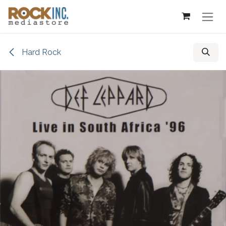
Overslaan naar inhoud
Hard Rock