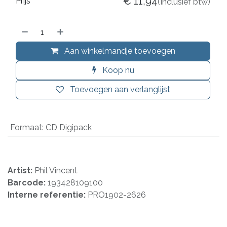
€
11,94
Prijs
(Inclusief btw)
Aan winkelmandje toevoegen
Koop nu
Toevoegen aan verlanglijst
Formaat
:
CD Digipack
Artist:
Phil Vincent
Barcode:
193428109100
Interne referentie:
PRO1902-2626