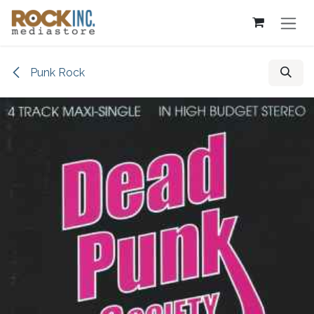
Overslaan naar inhoud
Punk Rock