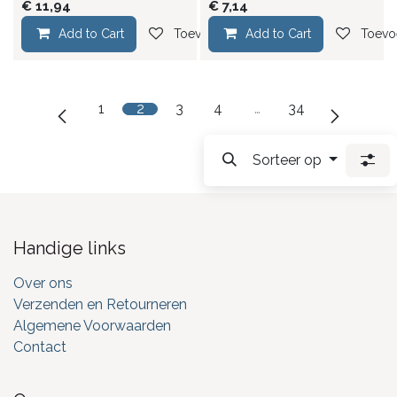
€
11,94
€
7,14
Add to Cart
Toevoegen aan verlanglijst
Add to Cart
Toevoe
1
2
3
4
…
34
Sorteer op
Handige links
Over ons
Verzenden en Retourneren
Algemene Voorwaarden
Contact