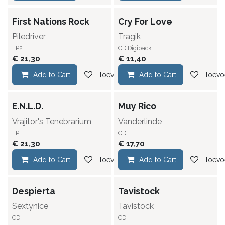
First Nations Rock
Cry For Love
Piledriver
Tragik
LP2
CD Digipack
€
21,30
€
11,40
Add to Cart
Toevoegen aan verlanglijst
Add to Cart
Toevoe
E.N.L.D.
Muy Rico
Vrajitor's Tenebrarium
Vanderlinde
LP
CD
€
21,30
€
17,70
Add to Cart
Toevoegen aan verlanglijst
Add to Cart
Toevoe
Despierta
Tavistock
Sextynice
Tavistock
CD
CD