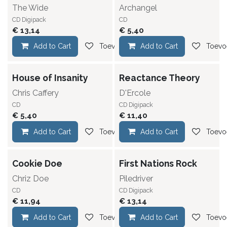
The Wide
Archangel
CD Digipack
CD
€
13,14
€
5,40
Add to Cart
Toevoegen aan verlanglijst
Add to Cart
Toevoe
House of Insanity
Reactance Theory
Chris Caffery
D'Ercole
CD
CD Digipack
€
5,40
€
11,40
Add to Cart
Toevoegen aan verlanglijst
Add to Cart
Toevoe
Cookie Doe
First Nations Rock
Chriz Doe
Piledriver
CD
CD Digipack
€
11,94
€
13,14
Add to Cart
Toevoegen aan verlanglijst
Add to Cart
Toevoe