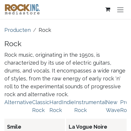
Overslaan naar inhoud
Producten
Rock
Rock
Rock music, originating in the 1950s, is
characterized by its use of electric guitars,
drums, and vocals. It encompasses a wide range
of styles, from the raw energy of early rock 'n'
roll to the experimental sounds of progressive
rock and alternative rock.
Alternative
Classic
Hard
Indie
Instrumental
New
Pro
Rock
Rock
Rock
Wave
Roc
Smile
La Vogue Noire