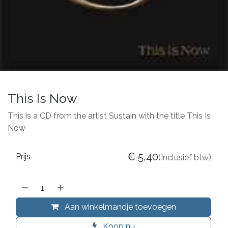
This Is Now
This is a CD from the artist Sustain with the title This Is
Now
€
5,40
Prijs
(Inclusief btw)
Aan winkelmandje toevoegen
Koop nu