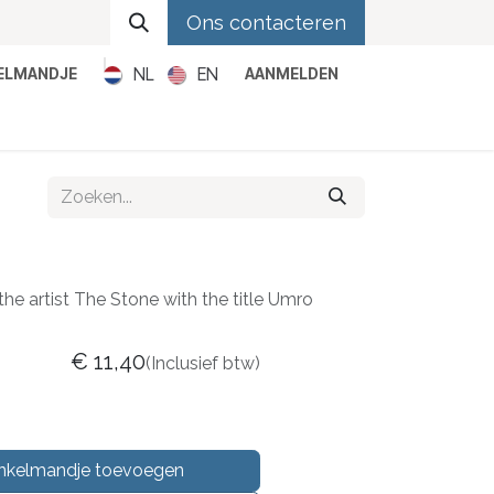
Ons contacteren
NL
EN
KELMANDJE
AANMELDEN
Metal
Pop
Rock
Reggae
the artist The Stone with the title Umro
€
11,40
(Inclusief btw)
nkelmandje toevoegen