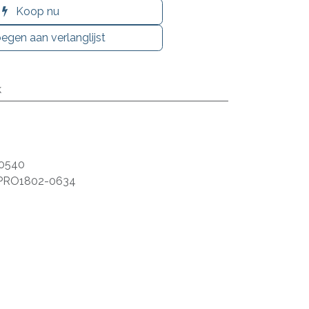
Koop nu
egen aan verlanglijst
k
0540
PRO1802-0634