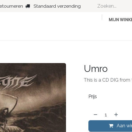
retourneren
Standaard verzending
MIJN WIN
Country
Dance
Folk
Jazz
Umro
This is a CD DIG from 
Prijs
Aan wi