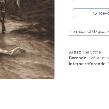
Toevo
Formaat
:
CD Digipac
Artist:
The Stone
Barcode:
426014912
Interne referentie: