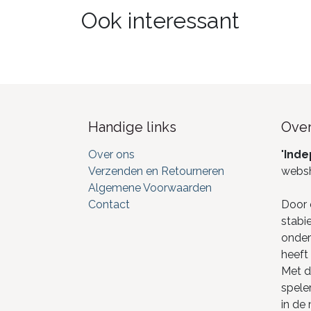
Ook interessant
Handige links
Over
Over ons
"
Inde
Verzenden en Retourneren
webs
Algemene Voorwaarden
Contact
Door 
stabi
onderd
heeft 
Met de
spele
in de