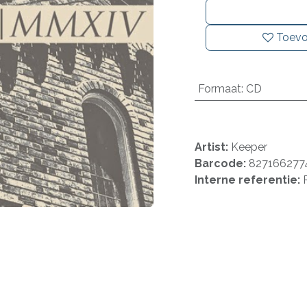
Toevo
Formaat
:
CD
Artist:
Keeper
Barcode:
827166277
Interne referentie: