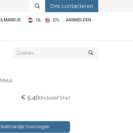
Ons contacteren
NL
EN
KELMANDJE
AANMELDEN
Metal
Pop
Rock
Reggae
Metal
€
5,40
(Inclusief btw)
nkelmandje toevoegen