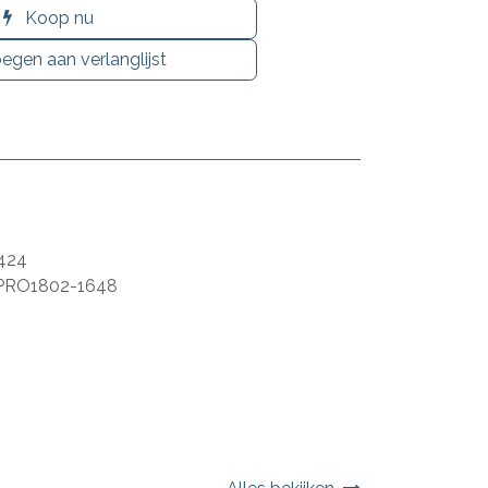
Koop nu
egen aan verlanglijst
424
PRO1802-1648