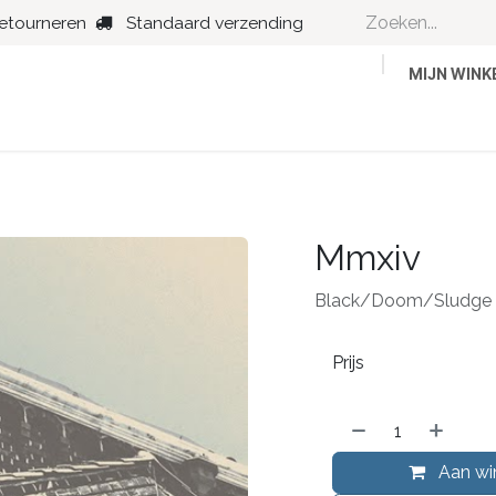
retourneren
Standaard verzending
MIJN WIN
Country
Dance
Folk
Jazz
Mmxiv
Black/Doom/Sludge 
Prijs
Aan wi