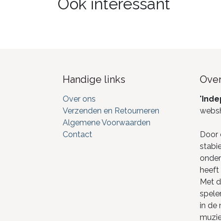
Ook interessant
Handige links
Over
Over ons
"
Inde
Verzenden en Retourneren
webs
Algemene Voorwaarden
Contact
Door 
stabi
onderd
heeft 
Met de
spele
in de
muzie