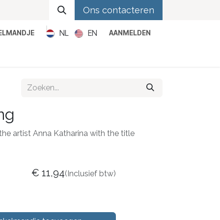
Ons contacteren
NL
EN
KELMANDJE
AANMELDEN
Metal
Pop
Rock
Reggae
ng
he artist Anna Katharina with the title
€
11,94
(Inclusief btw)