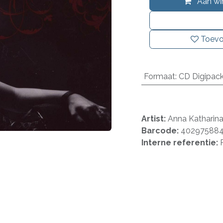
Aan wi
Toevo
Formaat
:
CD Digipac
Artist:
Anna Katharin
Barcode:
40297588
Interne referentie: