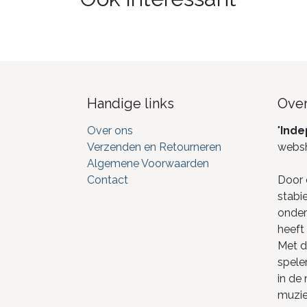
Handige links
Over
Over ons
"
Inde
Verzenden en Retourneren
webs
Algemene Voorwaarden
Contact
Door 
stabi
onderd
heeft 
Met de
spele
in de
muzie