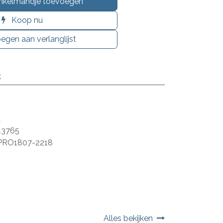
nkelmandje toevoegen
Koop nu
egen aan verlanglijst
k
a
43765
PRO1807-2218
Alles bekijken