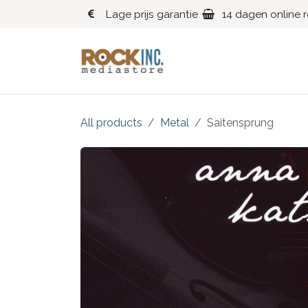
Overslaan naar inhoud
Lage prijs garantie
14 dagen online 
Blues
Klassiek
All products
Metal
Saitensprung