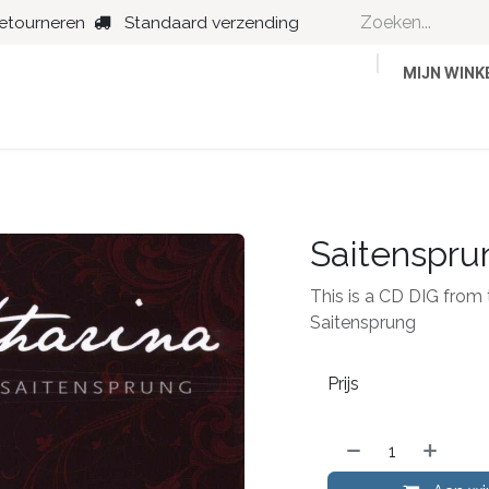
retourneren
Standaard verzending
MIJN WIN
Country
Dance
Folk
Jazz
Saitenspru
This is a CD DIG from t
Saitensprung
Prijs