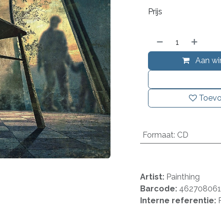
Prijs
Aan wi
Toevo
Formaat
:
CD
Artist:
Painthing
Barcode:
462708061
Interne referentie: