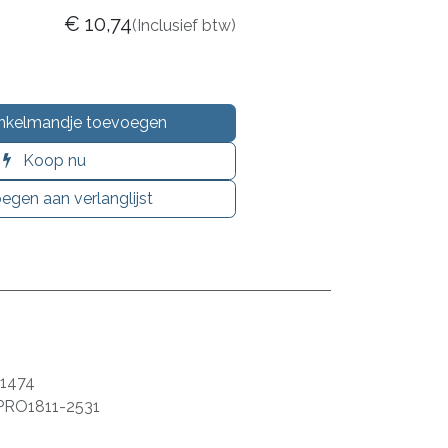
€
10,74
(Inclusief btw)
nkelmandje toevoegen
Koop nu
egen aan verlanglijst
1474
PRO1811-2531