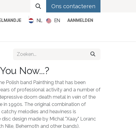
Ons contacteren
NL
EN
KELMANDJE
AANMELDEN
Metal
Pop
Rock
Reggae
You Now...?
e Polish band Painthing that has been
ears of professional activity and a number of
ed depressive doom death metal in vein of the
e in 1990s. The original combination of
 catchy melodies and heaviness is
disc design made by Michal "Xaay" Loranc
th Nile, Behemoth and other bands).