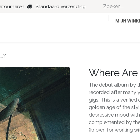
retourneren
Standaard verzending
MIJN WIN
Country
Dance
Folk
Jazz
..?
Where Are 
The debut album by th
recorded after many y
gigs. This is a verifi
golden age of the styl
depressive mood with
complemented by the 
(known for working wi