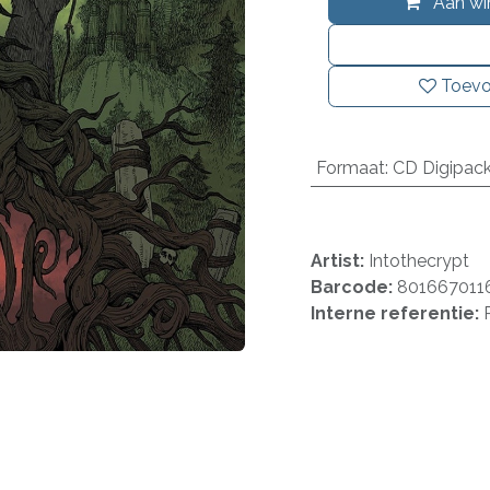
Aan wi
Toevo
Formaat
:
CD Digipac
Artist:
Intothecrypt
Barcode:
801667011
Interne referentie: