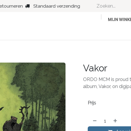
retourneren
Standaard verzending
MIJN WIN
Country
Dance
Folk
Jazz
Vakor
ORDO MCM is proud t
album, Vakor, on digi
Prijs