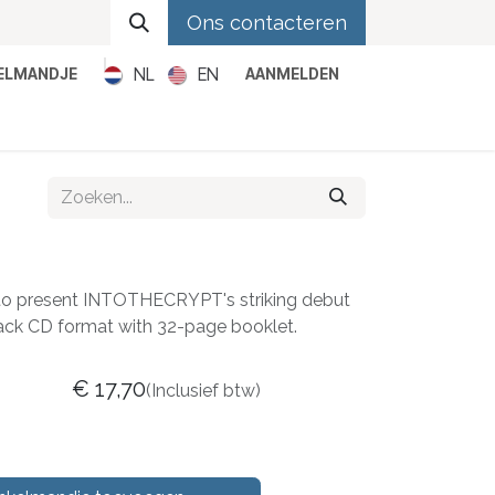
Ons contacteren
NL
EN
KELMANDJE
AANMELDEN
Metal
Pop
Rock
Reggae
o present INTOTHECRYPT's striking debut
pack CD format with 32-page booklet.
€
17,70
(Inclusief btw)