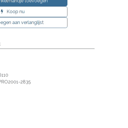
nkelmandje toevoegen
Koop nu
egen aan verlanglijst
k
6110
PRO2001-2835