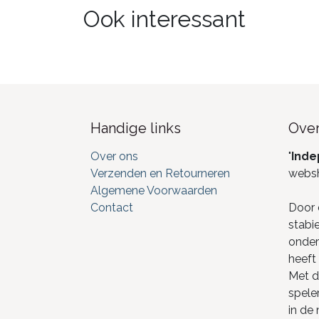
Ook interessant
Handige links
Over
Over ons
"
Inde
Verzenden en Retourneren
webs
Algemene Voorwaarden
Contact
Door 
stabi
onderd
heeft 
Met de
spele
in de